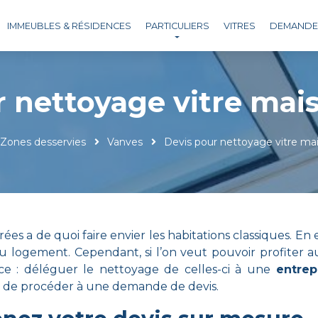
IMMEUBLES & RÉSIDENCES
PARTICULIERS
VITRES
DEMANDE 
r nettoyage vitre mai
Zones desservies
Vanves
Devis pour nettoyage vitre ma
es a de quoi faire envier les habitations classiques. En 
u logement. Cependant, si l’on veut pouvoir profiter a
ence : déléguer le nettoyage de celles-ci à une
entrep
tiel de procéder à une demande de devis.