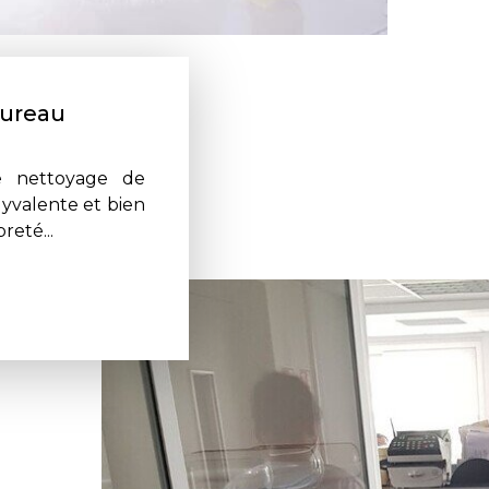
bureau
e nettoyage de
lyvalente et bien
reté...