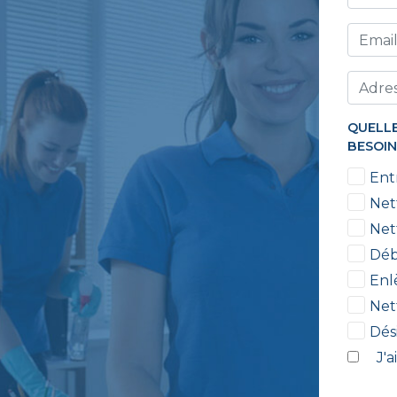
QUELLE
BESOIN
Ent
Net
Net
Déb
Enl
Net
Dés
J'a