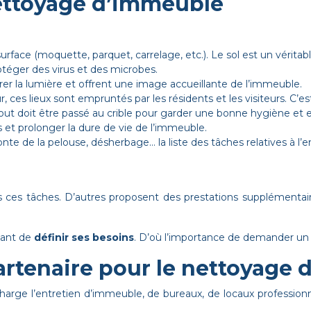
nettoyage d’immeuble
surface (moquette, parquet, carrelage, etc.). Le sol est un vérit
rotéger des virus et des microbes.
ntrer la lumière et offrent une image accueillante de l’immeuble.
ur, ces lieux sont empruntés par les résidents et les visiteurs. C’
 tout doit être passé au crible pour garder une bonne hygiène et e
s et prolonger la dure de vie de l’immeuble.
tonte de la pelouse, désherbage... la liste des tâches relatives à
s ces tâches. D’autres proposent des prestations supplément
rtant de
définir ses besoins
. D’où l’importance de demander un 
artenaire pour le nettoyage 
harge l’entretien d’immeuble,
de bureaux
, de locaux profession