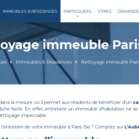
IMMEUBLES & RÉSIDENCES
PARTICULIERS
VITRES
DEMANDE 
oyage immeuble Pari
eil
Immeubles & Résidences
Nettoyage immeuble Paris
ans la mesure où il permet aux résidents de bénéficier d’un
ca
che facile. En effet, entretenir un immeuble d’habitation ne se ré
nettoyage impeccable.
 l’entretien de votre immeuble à Paris 15e ? Comptez sur
L’Aub