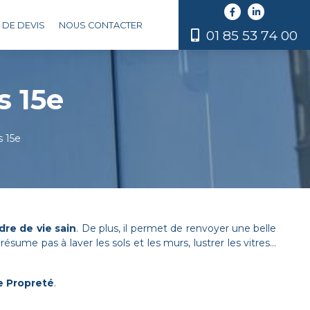
DE DEVIS
NOUS CONTACTER
01 85 53 74 00
s 15e
 15e
dre de vie sain
. De plus, il permet de renvoyer une belle
sume pas à laver les sols et les murs, lustrer les vitres...
e Propreté
.