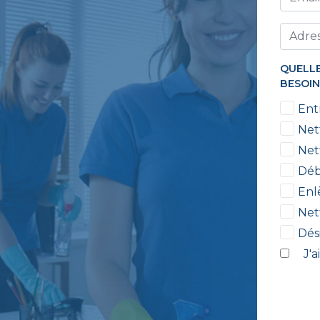
QUELLE
BESOIN
Ent
Net
Net
Déb
Enl
Net
Dés
J'a