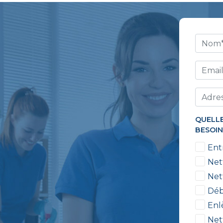
QUELLE
BESOIN
Ent
Net
Net
Déb
Enl
Net