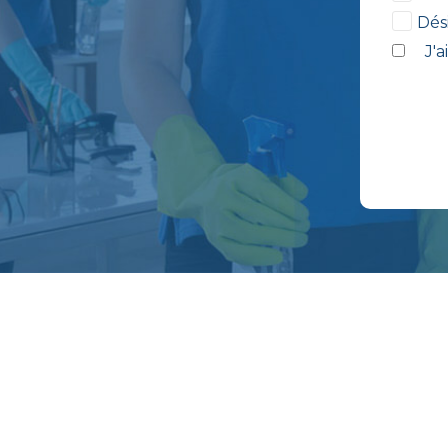
Dés
J'a