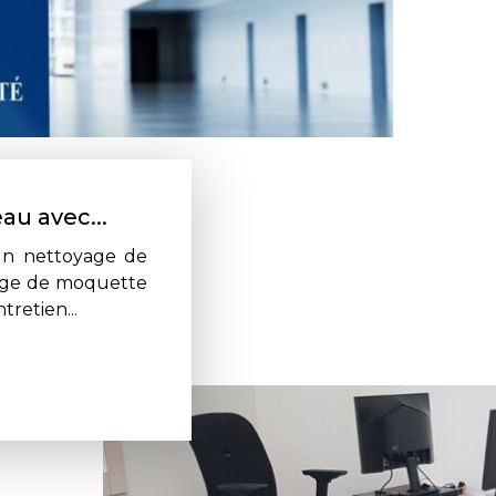
au avec...
un nettoyage de
vage de moquette
retien...