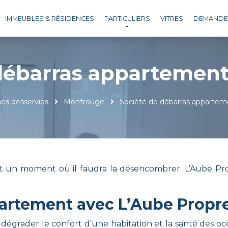
IMMEUBLES & RÉSIDENCES
PARTICULIERS
VITRES
DEMANDE 
 débarras appartemen
es desservies
Montrouge
Société de débarras apparte
nt un moment où il faudra la désencombrer. L’Aube Pr
rtement avec L’Aube Propr
égrader le confort d’une habitation et la santé des occup